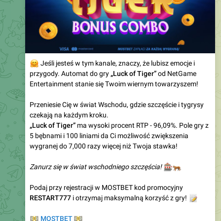
🤗
Jeśli jesteś w tym kanale, znaczy, że lubisz emocje i
przygody. Automat do gry
„Luck of Tiger”
od NetGame
Entertainment stanie się Twoim wiernym towarzyszem!
Przeniesie Cię w świat Wschodu, gdzie szczęście i tygrysy
czekają na każdym kroku.
„Luck of Tiger”
ma wysoki procent RTP - 96,09%. Pole gry z
5 bębnami i 100 liniami da Ci możliwość zwiększenia
wygranej do 7,000 razy więcej niż Twoja stawka!
Zanurz się w świat wschodniego szczęścia!
🎰
🐅
Podaj przy rejestracji w MOSTBET kod promocyjny
RESTART777
i otrzymaj maksymalną korzyść z gry!
📝
💵
💵
MOSTBET