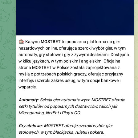
🎰
Kasyno
MOSTBET
to popularna platforma do gier
hazardowych online, oferująca szeroki wybór gier, w tym
automaty, gry stołowe i gry z żywymi dealerami. Dostępna
w kilku językach, w tym polskim i angielskim. Oficjalna
strona MOSTBET w Polsce została zaprojektowana z
myślą o potrzebach polskich graczy, oferując przyjazny
interfejs i szeroki zakres usług, w tym opcje bankowe i
wsparcie.
Automaty:
Sekcja gier automatowych MOSTBET oferuje
setki tytułów od popularnych dostawców, takich jak
Microgaming, NetEnt i Play'n GO.
Gry stołowe:
MOSTBET oferuje szeroki wybór gier
stołowych, w tym blackjacka, ruletki i pokera.