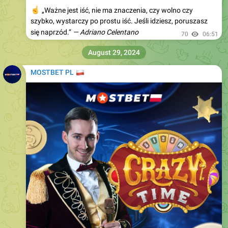
☝️
„Ważne jest iść, nie ma znaczenia, czy wolno czy
szybko, wystarczy po prostu iść. Jeśli idziesz, poruszasz
się naprzód.“
— Adriano Celentano
70
06:51
August 29, 2024
🇵🇱
MOSTBET PL