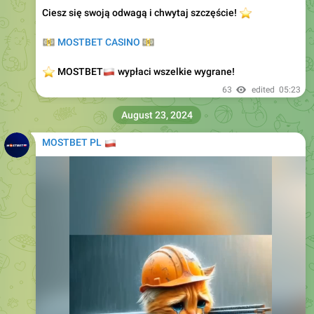
Ciesz się swoją odwagą i chwytaj szczęście!
⭐️
💵
💵
MOSTBET CASINO
⭐️
🇵🇱
MOSTBET
wypłaci wszelkie wygrane!
63
edited
05:23
August 23, 2024
🇵🇱
MOSTBET PL