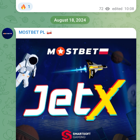
🔥
1
72
edited
10:08
August 18, 2024
🇵🇱
MOSTBET PL