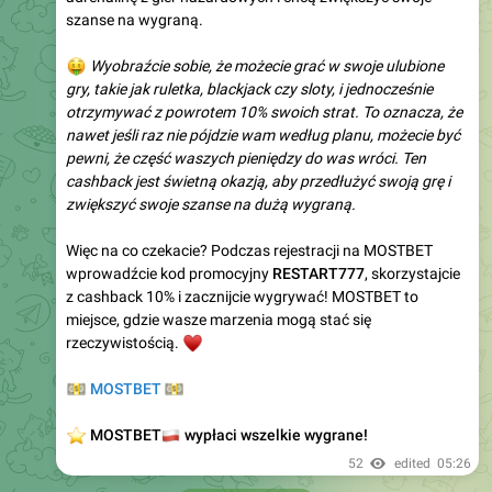
szanse na wygraną.
🤑
Wyobraźcie sobie, że możecie grać w swoje ulubione
gry, takie jak ruletka, blackjack czy sloty, i jednocześnie
otrzymywać z powrotem 10% swoich strat. To oznacza, że
nawet jeśli raz nie pójdzie wam według planu, możecie być
pewni, że część waszych pieniędzy do was wróci. Ten
cashback jest świetną okazją, aby przedłużyć swoją grę i
zwiększyć swoje szanse na dużą wygraną.
Więc na co czekacie? Podczas rejestracji na MOSTBET
wprowadźcie kod promocyjny
RESTART777
, skorzystajcie
z cashback 10% i zacznijcie wygrywać! MOSTBET to
miejsce, gdzie wasze marzenia mogą stać się
♥️
rzeczywistością.
💵
💵
MOSTBET
⭐️
🇵🇱
MOSTBET
wypłaci wszelkie wygrane!
52
edited
05:26