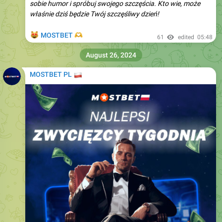
sobie humor i spróbuj swojego szczęścia. Kto wie, może
właśnie dziś będzie Twój szczęśliwy dzień!
😻
🫶
MOSTBET
61
edited
05:48
August 26, 2024
🇵🇱
MOSTBET PL