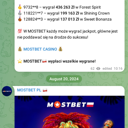
🥇
9732**8 – wygrał
436 263 Zł
w Forest Spirit
🥈
118221**7 – wygrał
199 163 Zł
w Shining Crown
🥉
128824**3 – wygrał
137 013 Zł
w Sweet Bonanza
💯
W MOSTBET każdy może wygrać jackpot, główne jest
nie poddawać się na drodze do sukcesu!
💰
💰
MOSTBET CASINO
⭐️
🇵🇱
MOSTBET
wypłaci wszelkie wygrane!
62
edited
10:16
August 20, 2024
🇵🇱
MOSTBET PL