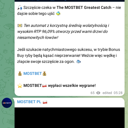
🎣
Szczęście czeka w
The MOSTBET Greatest Catch
– nie
🐠
dajcie sobie tego ujść
💵
Ten automat z korzystną średnią wolatylnością i
wysokim RTP 96,09% otworzy przed wami drzwi do
niesamowitych łowów!
Jeśli szukacie natychmiastowego sukcesu, w trybie Bonus
Buy ryby będą kąsać nieprzerwanie! Weźcie więc wędkę i
złapcie swoje szczęście za ogon.
🐟
💰
💰
MOSTBET
⭐️
🇵🇱
MOSTBET
wypłaci wszelkie wygrane!
65
edited
05:28
🇵🇱
MOSTBET PL