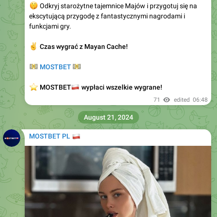
🤫
Odkryj starożytne tajemnice Majów i przygotuj się na
ekscytującą przygodę z fantastycznymi nagrodami i
funkcjami gry.
✌️
Czas wygrać z Mayan Cache!
💵
💵
MOSTBET
⭐️
🇵🇱
MOSTBET
wypłaci wszelkie wygrane!
71
edited
06:48
August 21, 2024
🇵🇱
MOSTBET PL