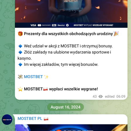
🎁
Prezenty dla wszystkich obchodzących urodziny
🎉
🔹
Weź udział w akcji z MOSTBET i otrzymuj bonusy.
🔹
Złóż zakłady na ulubione wydarzenia sportowe i
kasyno.
🔹
Im więcej zakładów, tym więcej bonusów.
💸
✨
MOSTBET
⭐️
🇵🇱
MOSTBET
wypłaci wszelkie wygrane!
43
edited
06:09
August 16, 2024
🇵🇱
MOSTBET PL