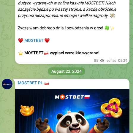
dużych wygranych w online kasynie MOSTBET! Niech
szczęście będzie po waszej stronie, a każde obrócenie
przynosi niezapomniane emocje i wielkie nagrody.
💸
Życzę wam dobrego dnia i powodzenia w grze!
🍀
✨
♥️
♥️
MOSTBET
⭐️
🇵🇱
MOSTBET
wypłaci wszelkie wygrane!
85
edited
05:29
August 22, 2024
🇵🇱
MOSTBET PL