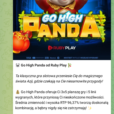
🐼
Go High Panda od Ruby Play
🎋
Ta klasyczna gra slotowa przeniesie Cię do magicznego
świata Azji, gdzie czekają na Cie niesamowite przygody!
💰
Go High Panda oferuje Ci 3x5 planszę gry i 5 linii
wygranych, które przyniosą Ci nieskończone możliwości.
Średnia zmienność i wysoka RTP 96,37% tworzą doskonałą
kombinację, a bębny nigdy się nie zatrzymają!
✨