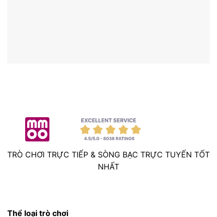
TRÒ CHƠI TRỰC TIẾP & SÒNG BẠC TRỰC TUYẾN TỐT
NHẤT
Thể loại trò chơi