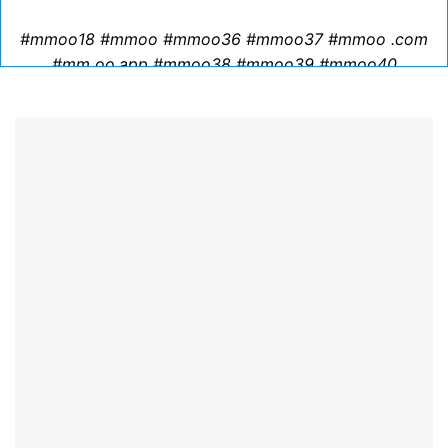
#mmoo18 #mmoo #mmoo36 #mmoo37 #mmoo .com
#mm oo.app #mmoo38 #mmoo39 #mmoo40
#1mmoo.com #2mmoo.com #4mmoo.com
#5mmoo.com #7mmoo.com #8mmoo.com
#9mmoo.com #mmoo .word #mmoo.link
#
mmoo .vip
#
mm00.win #
mmoo .mobi #
3mmoo .com #
mmoo.com
#
mmoo.zip #
mm oo.dev #
momo.love #
momo .dev
#
momo .bet